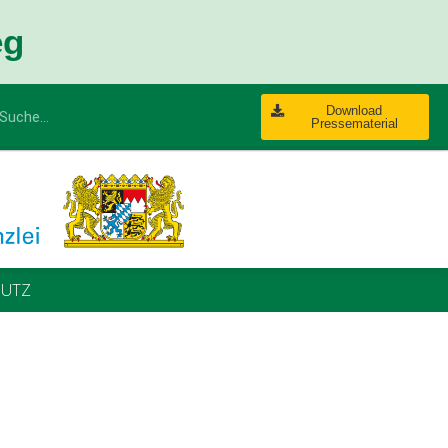
eg
Download
Pressematerial
UTZ