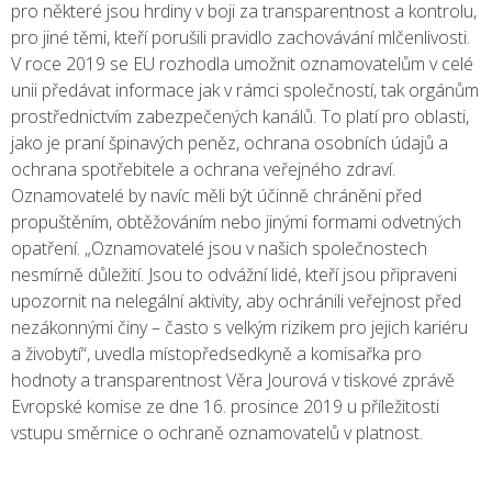
pro některé jsou hrdiny v boji za transparentnost a kontrolu,
pro jiné těmi, kteří porušili pravidlo zachovávání mlčenlivosti.
V roce 2019 se EU rozhodla umožnit oznamovatelům v celé
unii předávat informace jak v rámci společností, tak orgánům
prostřednictvím zabezpečených kanálů. To platí pro oblasti,
jako je praní špinavých peněz, ochrana osobních údajů a
ochrana spotřebitele a ochrana veřejného zdraví.
Oznamovatelé by navíc měli být účinně chráněni před
propuštěním, obtěžováním nebo jinými formami odvetných
opatření. „Oznamovatelé jsou v našich společnostech
nesmírně důležití. Jsou to odvážní lidé, kteří jsou připraveni
upozornit na nelegální aktivity, aby ochránili veřejnost před
nezákonnými činy – často s velkým rizikem pro jejich kariéru
a živobytí“, uvedla místopředsedkyně a komisařka pro
hodnoty a transparentnost Věra Jourová v tiskové zprávě
Evropské komise ze dne 16. prosince 2019 u příležitosti
vstupu směrnice o ochraně oznamovatelů v platnost.