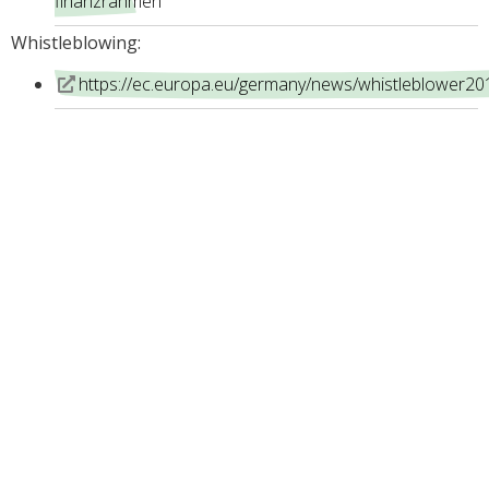
finanzrahmen
Whistleblowing:
https://ec.europa.eu/germany/news/whistleblower2
Různost médií a názorů:
https://ec.europa.eu/info/live-work-travel-
eu/coronavirus-response/fighting-
disinformation/tackling-coronavirus-disinformation_de
https://www.mdr.de/brisant/corona-
verschwoerungstheorien-100.html
Volný pohyb osob bez víz:
https://reopen.europa.eu/de/
https://www.consilium.europa.eu/de/policies/coronavi
19-travel-and-transport/
Solidarita a fondy EU: