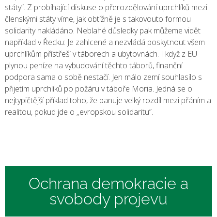
státy“. Z probíhající diskuse o přerozdělování uprchlíků mezi
členskými státy víme, jak obtížně je s takovouto formou
solidarity nakládáno. Neblahé důsledky pak můžeme vidět
například v Řecku: Je zahlcené a nezvládá poskytnout všem
uprchlíkům přístřeší v táborech a ubytovnách. I když z EU
plynou peníze na vybudování těchto táborů, finanční
podpora sama o sobě nestačí. Jen málo zemí souhlasilo s
přijetím uprchlíků po požáru v táboře Moria. Jedná se o
nejtypičtější příklad toho, že panuje velký rozdíl mezi přáním a
realitou, pokud jde o „evropskou solidaritu”.
Ochrana demokracie a
svobody projevu