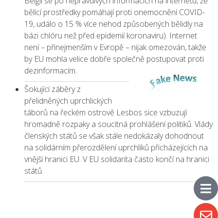
Belgii se po nepravdivých informacích na internetu, že
bělící prostředky pomáhají proti onemocnění COVID-
19, událo o 15 % více nehod způsobených bělidly na
bázi chlóru než před epidemií koronaviru). Internet
není – přinejmenším v Evropě – nijak omezován, takže
by EU mohla velice dobře společně postupovat proti
dezinformacím.
Šokující záběry z
přelidněných uprchlických
táborů na řeckém ostrově Lesbos sice vzbuzují
hromadně rozpaky a soucitná prohlášení politiků. Vlády
členských států se však stále nedokázaly dohodnout
na solidárním přerozdělení uprchlíků přicházejících na
vnější hranici EU. V EU solidarita často končí na hranici
států.