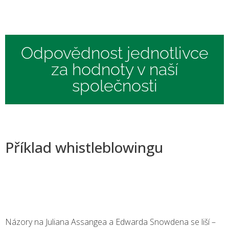
Odpovědnost jednotlivce
za hodnoty v naší
společnosti
Příklad whistleblowingu
Názory na Juliana Assangea a Edwarda Snowdena se liší –